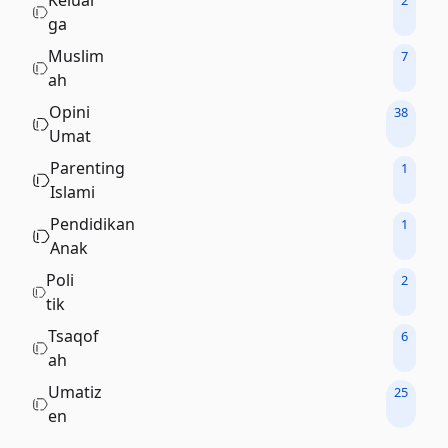
ga
Muslim
7
ah
Opini
38
Umat
Parenting
1
Islami
Pendidikan
1
Anak
Poli
2
tik
Tsaqof
6
ah
Umatiz
25
en