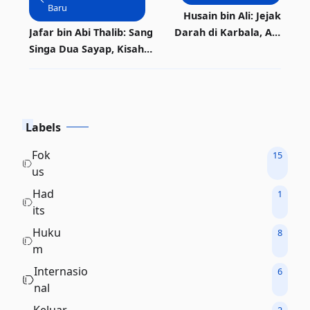
Baru
Husain bin Ali: Jejak
Jafar bin Abi Thalib: Sang
Darah di Karbala, Api
Singa Dua Sayap, Kisah
yang Tak Pernah Padam
Heroik di Balik Hijrah
dan Syahid
Labels
Fok
15
us
Had
1
its
Huku
8
m
Internasio
6
nal
Keluar
2