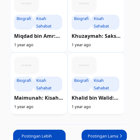
Biografi
Kisah
Biografi
Kisah
Sahabat
Sahabat
Miqdad bin Amr:
Khuzaymah: Saksi
Kisah Awal Mula
Tunggal Ayat,
1 year ago
1 year ago
Seorang
Kisah Sahabat
Penunggang Kuda
Nabi yang
Pemberani Menjadi
Kepercayaannya
Sahabat Nabi
Melebihi Emas
Biografi
Kisah
Biografi
Kisah
Sahabat
Sahabat
Maimunah: Kisah
Khalid bin Walid:
Cinta Terakhir
Pedang Allah yang
1 year ago
1 year ago
Nabi, Lebih dari
Tak Terkalahkan,
Sekadar Istri
Rahasia di Balik
Strategi Militernya
Terungkap!
Postingan Lebih
Postingan Lama