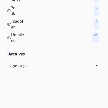
Anak
Poli
2
tik
Tsaqof
5
ah
Umatiz
25
en
Archives