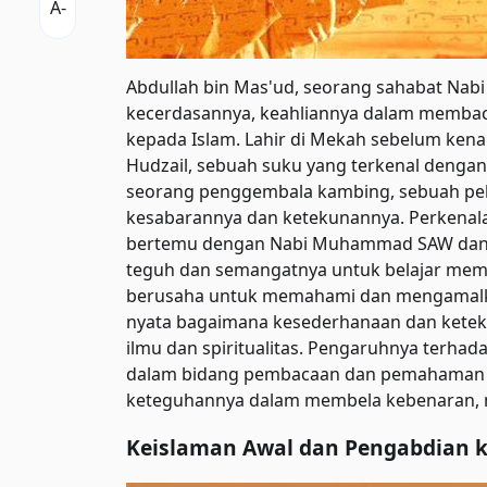
Abdullah bin Mas'ud, seorang sahabat Na
kecerdasannya, keahliannya dalam membaca
kepada Islam. Lahir di Mekah sebelum ken
Hudzail, sebuah suku yang terkenal dengan
seorang penggembala kambing, sebuah pe
kesabarannya dan ketekunannya. Perkenalan
bertemu dengan Nabi Muhammad SAW dan s
teguh dan semangatnya untuk belajar membu
berusaha untuk memahami dan mengamalkan
nyata bagaimana kesederhanaan dan ketek
ilmu dan spiritualitas. Pengaruhnya terha
dalam bidang pembacaan dan pemahaman Al
keteguhannya dalam membela kebenaran, 
Keislaman Awal dan Pengabdian 