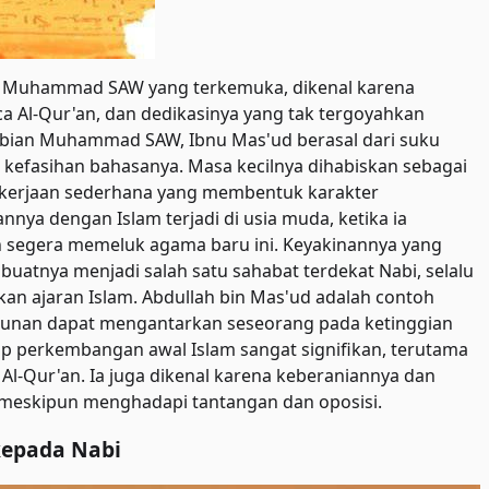
bi Muhammad SAW yang terkemuka, dikenal karena
 Al-Qur'an, dan dedikasinya yang tak tergoyahkan
abian Muhammad SAW, Ibnu Mas'ud berasal dari suku
 kefasihan bahasanya. Masa kecilnya dihabiskan sebagai
kerjaan sederhana yang membentuk karakter
nya dengan Islam terjadi di usia muda, ketika ia
egera memeluk agama baru ini. Keyakinannya yang
atnya menjadi salah satu sahabat terdekat Nabi, selalu
 ajaran Islam. Abdullah bin Mas'ud adalah contoh
unan dapat mengantarkan seseorang pada ketinggian
dap perkembangan awal Islam sangat signifikan, terutama
-Qur'an. Ia juga dikenal karena keberaniannya dan
meskipun menghadapi tantangan dan oposisi.
kepada Nabi