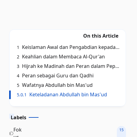
On this Article
Keislaman Awal dan Pengabdian kepada Nabi
1
Keahlian dalam Membaca Al-Qur'an
2
Hijrah ke Madinah dan Peran dalam Peperangan
3
Peran sebagai Guru dan Qadhi
4
Wafatnya Abdullah bin Mas'ud
5
Keteladanan Abdullah bin Mas'ud
5.0.1
Labels
Fok
15