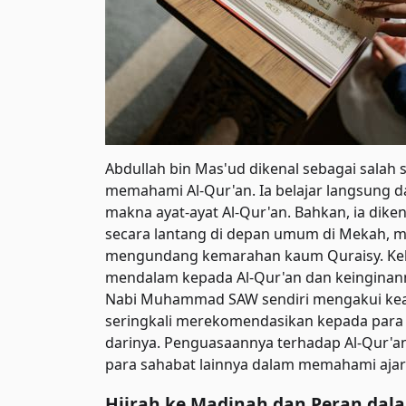
Abdullah bin Mas'ud dikenal sebagai salah
memahami Al-Qur'an. Ia belajar langsung 
makna ayat-ayat Al-Qur'an. Bahkan, ia dik
secara lantang di depan umum di Mekah, me
mengundang kemarahan kaum Quraisy. Keb
mendalam kepada Al-Qur'an dan keinginann
Nabi Muhammad SAW sendiri mengakui keah
seringkali merekomendasikan kepada para 
darinya. Penguasaannya terhadap Al-Qur'a
para sahabat lainnya dalam memahami ajar
Hijrah ke Madinah dan Peran da