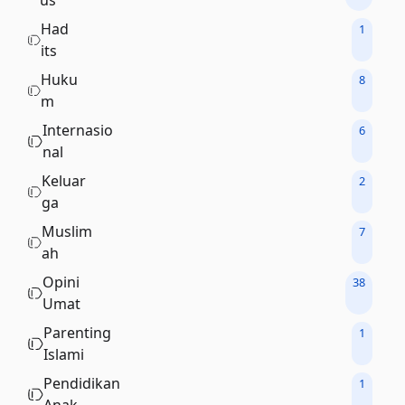
us
Had
1
its
Huku
8
m
Internasio
6
nal
Keluar
2
ga
Muslim
7
ah
Opini
38
Umat
Parenting
1
Islami
Pendidikan
1